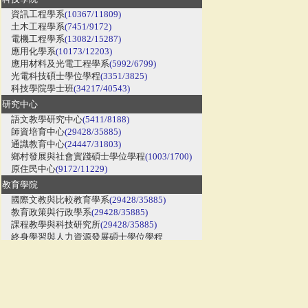
資訊工程學系
(10367/11809)
土木工程學系
(7451/9172)
電機工程學系
(13082/15287)
應用化學系
(10173/12203)
應用材料及光電工程學系
(5992/6799)
光電科技碩士學位學程
(3351/3825)
科技學院學士班
(34217/40543)
研究中心
語文教學研究中心
(5411/8188)
師資培育中心
(29428/35885)
通識教育中心
(24447/31803)
鄉村發展與社會實踐碩士學位學程
(1003/1700)
原住民中心
(9172/11229)
教育學院
國際文教與比較教育學系
(29428/35885)
教育政策與行政學系
(29428/35885)
課程教學與科技研究所
(29428/35885)
終身學習與人力資源發展碩士學位學程
(22591/25535)
諮人系
(22591/25535)
心理健康諮詢碩士在職學位學程
(22591/25535)
教育學院學士班
(38311/46011)
國際文教管理人才博士學位學程
(34678/42015)