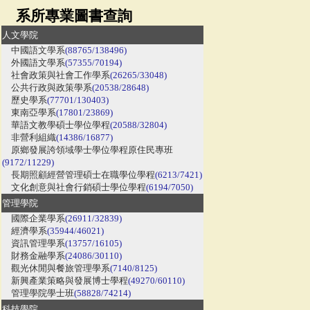
系所專業圖書查詢
人文學院
中國語文學系
(88765/138496)
外國語文學系
(57355/70194)
社會政策與社會工作學系
(26265/33048)
公共行政與政策學系
(20538/28648)
歷史學系
(77701/130403)
東南亞學系
(17801/23869)
華語文教學碩士學位學程
(20588/32804)
非營利組織
(14386/16877)
原鄉發展誇領域學士學位學程原住民專班
(9172/11229)
長期照顧經營管理碩士在職學位學程
(6213/7421)
文化創意與社會行銷碩士學位學程
(6194/7050)
管理學院
國際企業學系
(26911/32839)
經濟學系
(35944/46021)
資訊管理學系
(13757/16105)
財務金融學系
(24086/30110)
觀光休閒與餐旅管理學系
(7140/8125)
新興產業策略與發展博士學程
(49270/60110)
管理學院學士班
(58828/74214)
科技學院